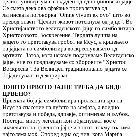
целиот универзум е создаден од едно џиновско јајце.
Се смета дека ова сфаќање произлегува од
латинската поговорка “Omne vivum ex ovo” што во
превод значи “Целиот живот потекнува од јајце”. Во
Христијанството велигденското јајце го симболизира
Христосовото Воскресение. Тврдата лушпа на
јајцето го претставува гробот на Исус, а кршењето
на јајцата го симболизира воскреснувањето од
мртвите. Затоа, кога некому подаруваме Велигденско
јајце, ние го поздравуваме со зборовите “Христос
Воскресна”. За Велигден традиционално јајцата се
бојадисуваат и декорираат.
ЗОШТО ПРВОТО ЈАЈЦЕ ТРЕБА ДА БИДЕ
ЦРВЕНО?
Црвената боја ја симболизира пролеаната крв на
Исус за спасение на луѓето на земјата, а воедно
претставува и победа, здравје, оптимизам и љубов.
Постојат многу легенди кои објаснуваат кое е
значењето на црвеното јајце и зошто токму тоа има
најголема моќ. Според една од нив, кога Марија