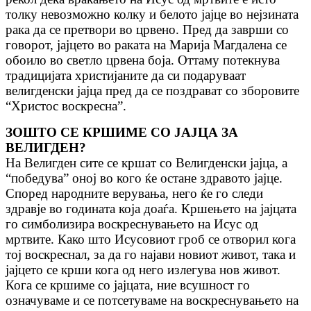
толку невозможно колку и белото јајце во нејзината
рака да се претвори во црвено. Пред да заврши со
говорот, јајцето во раката на Марија Магдалена се
обоило во светло црвена боја. Оттаму потекнува
традицијата христијаните да си подаруваат
велигденски јајца пред да се поздрават со зборовите
“Христос воскресна”.
ЗОШТО СЕ КРШИМЕ СО ЈАЈЦА ЗА
ВЕЛИГДЕН?
На Велигден сите се кршат со Велигденски јајца, а
“победува” оној во кого ќе остане здравото јајце.
Според народните верувања, него ќе го следи
здравје во годината која доаѓа. Кршењето на јајцата
го симболизира воскреснувањето на Исус од
мртвите. Како што Исусовиот гроб се отворил кога
тој воскреснал, за да го најави новиот живот, така и
јајцето се крши кога од него излегува нов живот.
Кога се кршиме со јајцата, ние всушност го
означуваме и се потсетуваме на воскреснувањето на