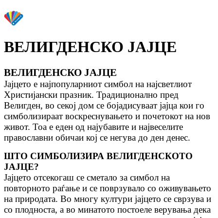
ВЕЛИГДЕНСКО ЈАЈЦЕ
ВЕЛИГДЕНСКО ЈАЈЦЕ
Јајцето е најпопуларниот симбол на најсветлиот
Христијански празник. Традиционално пред
Велигден, во секој дом се бојадисуваат јајца кои го
симболизираат воскреснувањето и почетокот на нов
живот. Тоа е еден од најубавите и највеселите
православни обичаи кој се негува до ден денес.
ШТО СИМБОЛИЗИРА ВЕЛИГДЕНСКОТО
ЈАЈЦЕ?
Јајцето отсекогаш се сметало за симбол на
повторното раѓање и се поврзувало со оживувањето
на природата. Во многу култури јајцето се сврзува и
со плодноста, а во минатото постоеле верувања дека