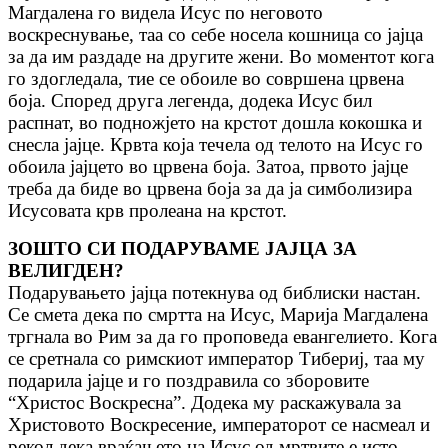
Магдалена го видела Исус по неговото
воскреснување, таа со себе носела кошница со јајца
за да им раздаде на другите жени. Во моментот кога
го здогледала, тие се обоиле во совршена црвена
боја. Според друга легенда, додека Исус бил
распнат, во подножјето на крстот дошла кокошка и
снесла јајце. Крвта која течела од телото на Исус го
обоила јајцето во црвена боја. Затоа, првото јајце
треба да биде во црвена боја за да ја симболизира
Исусовата крв пролеана на крстот.
ЗОШТО СИ ПОДАРУВАМЕ ЈАЈЦА ЗА
ВЕЛИГДЕН?
Подарувањето јајца потекнува од библиски настан.
Се смета дека по смртта на Исус, Марија Магдалена
тргнала во Рим за да го проповеда евангелието. Кога
се сретнала со римскиот император Тибериј, таа му
подарила јајце и го поздравила со зборовите
“Христос Воскресна”. Додека му раскажувала за
Христовото Воскресение, императорот се насмеал и
рекол дека враќањето на Исус од мртвите е исто