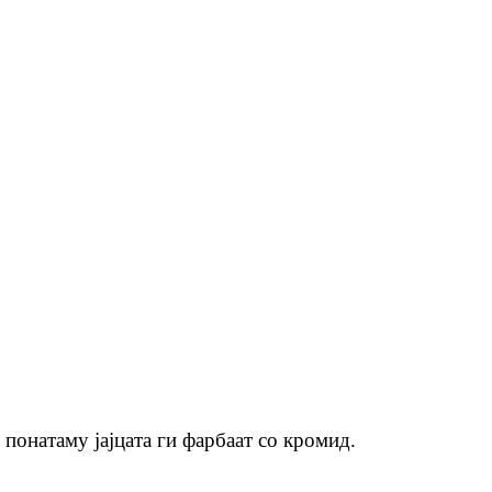
 понатаму јајцата ги фарбаат со кромид.