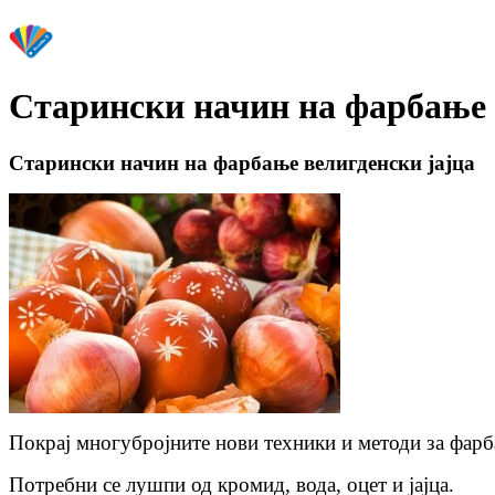
Старински начин на фарбање 
Старински начин на фарбање велигденски јајца
Покрај многубројните нови техники и методи за фарба
Потребни се лушпи од кромид, вода, оцет и јајца.