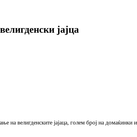
велигденски јајца
ње на велигденските јајаца, голем број на домаќинки и