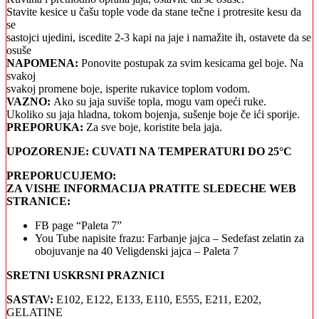
Stavite kesice u čašu tople vode da stane tečne i protresite kesu da
se
sastojci ujedini, iscedite 2-3 kapi na jaje i namažite ih, ostavete da se
osuše
NAPOMENA:
Ponovite postupak za svim kesicama gel boje. Na
svakoj
svakoj promene boje, isperite rukavice toplom vodom.
VAZNO:
Ako su jaja suviše topla, mogu vam opeći ruke.
Ukoliko su jaja hladna, tokom bojenja, sušenje boje če ići sporije.
PREPORUKA:
Za sve boje, koristite bela jaja.
UPOZORENJE: CUVATI NA TEMPERATURI DO 25°C
PREPORUCUJEMO:
ZA VISHE INFORMACIJA PRATITE SLEDECHE WEB
STRANICE:
FB page “Paleta 7”
You Tube napisite frazu: Farbanje jajca – Sedefast zelatin za
obojuvanje na 40 Veligdenski jajca – Paleta 7
SRETNI USKRSNI PRAZNICI
SASTAV:
Е102, Е122, Е133, E110, Е555, E211, E202,
GELATINE