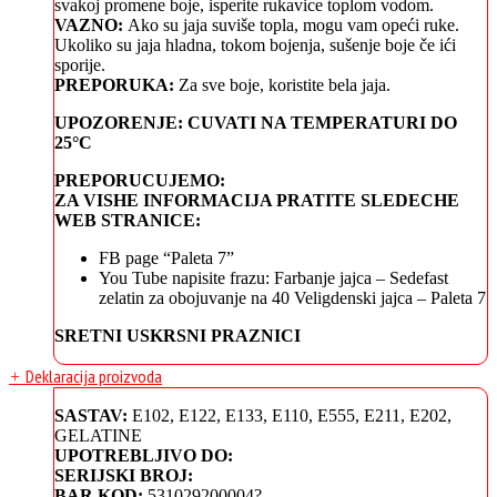
svakoj promene boje, isperite rukavice toplom vodom.
VAZNO:
Ako su jaja suviše topla, mogu vam opeći ruke.
Ukoliko su jaja hladna, tokom bojenja, sušenje boje če ići
sporije.
PREPORUKA:
Za sve boje, koristite bela jaja.
UPOZORENJE: CUVATI NA TEMPERATURI DO
25°C
PREPORUCUJEMO:
ZA VISHE INFORMACIJA PRATITE SLEDECHE
WEB STRANICE:
FB page “Paleta 7”
You Tube napisite frazu: Farbanje jajca – Sedefast
zelatin za obojuvanje na 40 Veligdenski jajca – Paleta 7
SRETNI USKRSNI PRAZNICI
Deklaracija proizvoda
+
SASTAV:
Е102, Е122, Е133, E110, Е555, E211, E202,
GELATINE
UPOTREBLJIVO DO:
SERIJSKI BROJ:
BAR KOD:
531029200004?