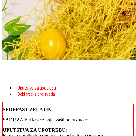
Uputstva za upotrebu
Deklaracija proizvoda
SEDEFAST ZELATIN
SADRZAJ:
4 kesice boje, zaštitne rukavice.
UPUTSTVA ZA UPOTREBU:
Kuvana i prethodno oprana jaja, ostavite da se osuše.