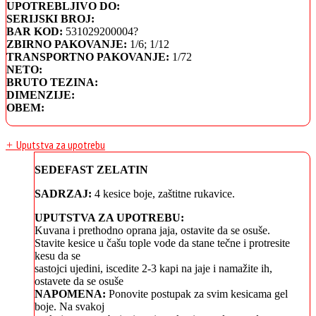
UPOTREBLJIVO DO:
SERIJSKI BROJ:
BAR KOD:
531029200004?
ZBIRNO PAKOVANJE:
1/6; 1/12
TRANSPORTNO PAKOVANJE:
1/72
NETO:
BRUTO TEZINA:
DIMENZIJE:
OBEM:
Uputstva za upotrebu
+
SEDEFAST ZELATIN
SADRZAJ:
4 kesice boje, zaštitne rukavice.
UPUTSTVA ZA UPOTREBU:
Kuvana i prethodno oprana jaja, ostavite da se osuše.
Stavite kesice u čašu tople vode da stane tečne i protresite
kesu da se
sastojci ujedini, iscedite 2-3 kapi na jaje i namažite ih,
ostavete da se osuše
NAPOMENA:
Ponovite postupak za svim kesicama gel
boje. Na svakoj