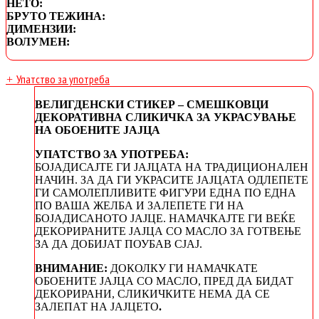
НЕТО:
БРУТО ТЕЖИНА:
ДИМЕНЗИИ:
ВОЛУМЕН:
Упатство за употреба
+
ВЕЛИГДЕНСКИ СТИКЕР – СМЕШКОВЦИ
ДЕКОРАТИВНА СЛИКИЧКА ЗА УКРАСУВАЊЕ
НА ОБОЕНИТЕ ЈАЈЦА
УПАТСТВО ЗА УПОТРЕБА:
БОЈАДИСАЈТЕ ГИ ЈАЈЦАТА НА ТРАДИЦИОНАЛЕН
НАЧИН. ЗА ДА ГИ УКРАСИТЕ ЈАЈЦАТА ОДЛЕПЕТЕ
ГИ САМОЛЕПЛИВИТЕ ФИГУРИ ЕДНА ПО ЕДНА
ПО ВАША ЖЕЛБА И ЗАЛЕПЕТЕ ГИ НА
БОЈАДИСАНОТО ЈАЈЦЕ. НАМАЧКАЈТЕ ГИ ВЕЌЕ
ДЕКОРИРАНИТЕ ЈАЈЦА СО МАСЛО ЗА ГОТВЕЊЕ
ЗА ДА ДОБИЈАТ ПОУБАВ СЈАЈ.
ВНИМАНИЕ:
ДОКОЛКУ ГИ НАМАЧКАТЕ
ОБОЕНИТЕ ЈАЈЦА СО МАСЛО, ПРЕД ДА БИДАТ
ДЕКОРИРАНИ, СЛИКИЧКИТЕ НЕМА ДА СЕ
ЗАЛЕПАТ НА ЈАЈЦЕТО
.